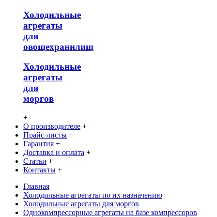
Холодильные
агрегаты
для
овощехранилищ
Холодильные
агрегаты
для
моргов
+
О производителе
+
Прайс-листы
+
Гарантия
+
Доставка и оплата
+
Статьи
+
Контакты
+
Главная
Холодильные агрегаты по их назначению
Холодильные агрегаты для моргов
Однокомпрессорные агрегаты на базе компрессоров