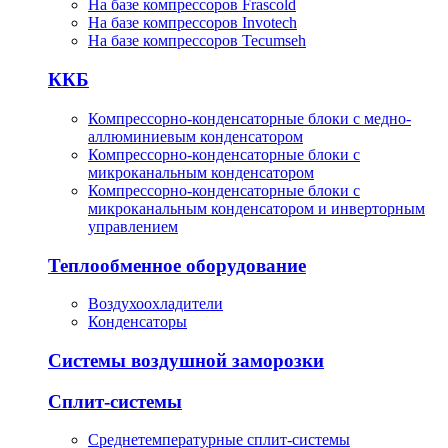
На базе компрессоров Frascold
На базе компрессоров Invotech
На базе компрессоров Tecumseh
ККБ
Компрессорно-конденсаторные блоки с медно-
аллюминиевым конденсатором
Компрессорно-конденсаторные блоки с
микроканальным конденсатором
Компрессорно-конденсаторные блоки с
микроканальным конденсатором и инверторным
управлением
Теплообменное оборудование
Воздухоохладители
Конденсаторы
Системы воздушной заморозки
Сплит-системы
Среднетемпературные сплит-системы