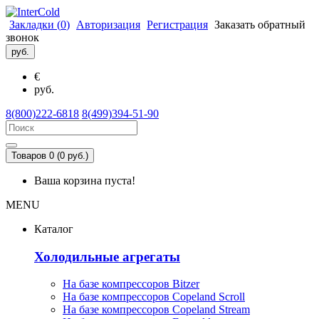
Закладки (
0
)
Авторизация
Регистрация
Заказать обратный
звонок
руб.
€
руб.
8(800)222-6818
8(499)394-51-90
Товаров 0 (0 руб.)
Ваша корзина пуста!
MENU
Каталог
Холодильные агрегаты
На базе компрессоров Bitzer
На базе компрессоров Copeland Scroll
На базе компрессоров Copeland Stream