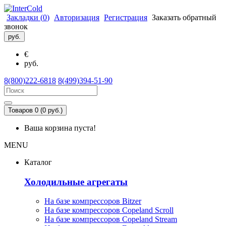
Закладки (
0
)
Авторизация
Регистрация
Заказать обратный
звонок
руб.
€
руб.
8(800)222-6818
8(499)394-51-90
Товаров 0 (0 руб.)
Ваша корзина пуста!
MENU
Каталог
Холодильные агрегаты
На базе компрессоров Bitzer
На базе компрессоров Copeland Scroll
На базе компрессоров Copeland Stream