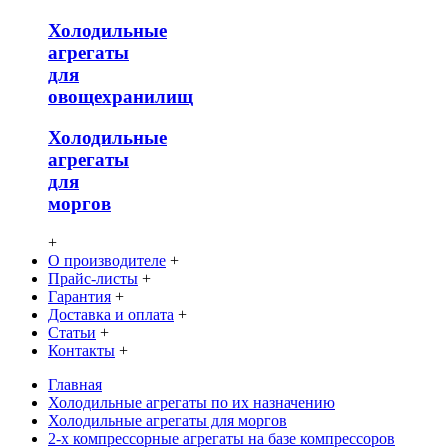
Холодильные
агрегаты
для
овощехранилищ
Холодильные
агрегаты
для
моргов
+
О производителе
+
Прайс-листы
+
Гарантия
+
Доставка и оплата
+
Статьи
+
Контакты
+
Главная
Холодильные агрегаты по их назначению
Холодильные агрегаты для моргов
2-х компрессорные агрегаты на базе компрессоров