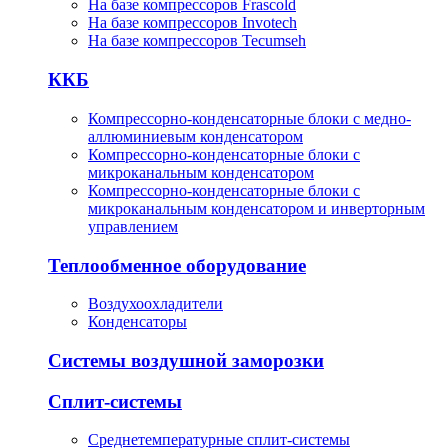
На базе компрессоров Frascold
На базе компрессоров Invotech
На базе компрессоров Tecumseh
ККБ
Компрессорно-конденсаторные блоки с медно-
аллюминиевым конденсатором
Компрессорно-конденсаторные блоки с
микроканальным конденсатором
Компрессорно-конденсаторные блоки с
микроканальным конденсатором и инверторным
управлением
Теплообменное оборудование
Воздухоохладители
Конденсаторы
Системы воздушной заморозки
Сплит-системы
Среднетемпературные сплит-системы