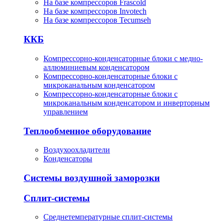
На базе компрессоров Frascold
На базе компрессоров Invotech
На базе компрессоров Tecumseh
ККБ
Компрессорно-конденсаторные блоки с медно-
аллюминиевым конденсатором
Компрессорно-конденсаторные блоки с
микроканальным конденсатором
Компрессорно-конденсаторные блоки с
микроканальным конденсатором и инверторным
управлением
Теплообменное оборудование
Воздухоохладители
Конденсаторы
Системы воздушной заморозки
Сплит-системы
Среднетемпературные сплит-системы