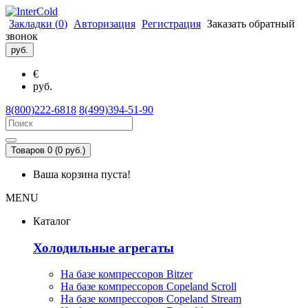
Закладки (
0
)
Авторизация
Регистрация
Заказать обратный
звонок
руб.
€
руб.
8(800)222-6818
8(499)394-51-90
Товаров 0 (0 руб.)
Ваша корзина пуста!
MENU
Каталог
Холодильные агрегаты
На базе компрессоров Bitzer
На базе компрессоров Copeland Scroll
На базе компрессоров Copeland Stream