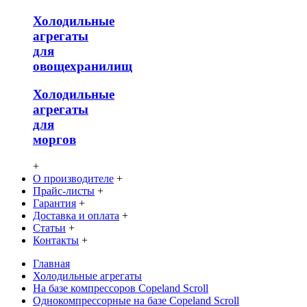
Холодильные
агрегаты
для
овощехранилищ
Холодильные
агрегаты
для
моргов
+
О производителе
+
Прайс-листы
+
Гарантия
+
Доставка и оплата
+
Статьи
+
Контакты
+
Главная
Холодильные агрегаты
На базе компрессоров Copeland Scroll
Однокомпрессорные на базе Copeland Scroll