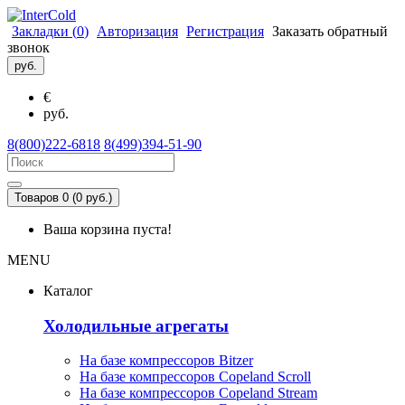
Закладки (
0
)
Авторизация
Регистрация
Заказать обратный
звонок
руб.
€
руб.
8(800)222-6818
8(499)394-51-90
Товаров 0 (0 руб.)
Ваша корзина пуста!
MENU
Каталог
Холодильные агрегаты
На базе компрессоров Bitzer
На базе компрессоров Copeland Scroll
На базе компрессоров Copeland Stream