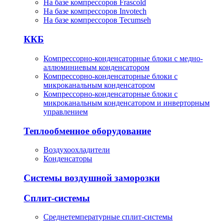
На базе компрессоров Frascold
На базе компрессоров Invotech
На базе компрессоров Tecumseh
ККБ
Компрессорно-конденсаторные блоки с медно-
аллюминиевым конденсатором
Компрессорно-конденсаторные блоки с
микроканальным конденсатором
Компрессорно-конденсаторные блоки с
микроканальным конденсатором и инверторным
управлением
Теплообменное оборудование
Воздухоохладители
Конденсаторы
Системы воздушной заморозки
Сплит-системы
Среднетемпературные сплит-системы