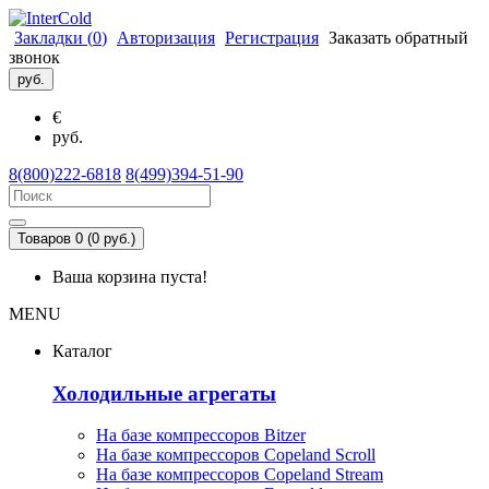
Закладки (
0
)
Авторизация
Регистрация
Заказать обратный
звонок
руб.
€
руб.
8(800)222-6818
8(499)394-51-90
Товаров 0 (0 руб.)
Ваша корзина пуста!
MENU
Каталог
Холодильные агрегаты
На базе компрессоров Bitzer
На базе компрессоров Copeland Scroll
На базе компрессоров Copeland Stream