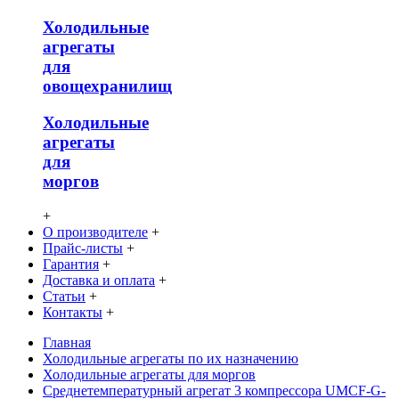
Холодильные
агрегаты
для
овощехранилищ
Холодильные
агрегаты
для
моргов
+
О производителе
+
Прайс-листы
+
Гарантия
+
Доставка и оплата
+
Статьи
+
Контакты
+
Главная
Холодильные агрегаты по их назначению
Холодильные агрегаты для моргов
Среднетемпературный агрегат 3 компрессора UMCF-G-