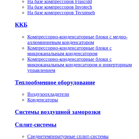
На базе компрессоров Frascold
На базе компрессоров Invotech
На базе компрессоров Tecumseh
ККБ
Компрессорно-конденсаторные блоки с медно-
аллюминиевым конденсатором
Компрессорно-конденсаторные блоки с
микроканальным конденсатором
Компрессорно-конденсаторные блоки с
микроканальным конденсатором и инверторным
управлением
Теплообменное оборудование
Воздухоохладители
Конденсаторы
Системы воздушной заморозки
Сплит-системы
Среднетемпературные сплит-системы