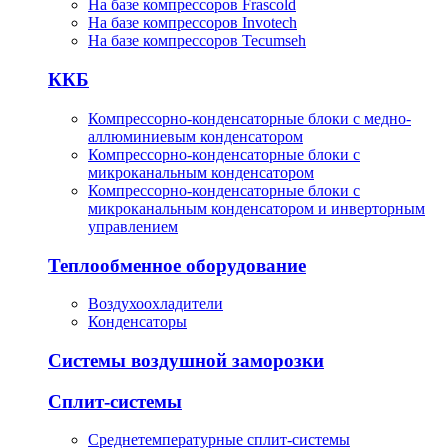
На базе компрессоров Frascold
На базе компрессоров Invotech
На базе компрессоров Tecumseh
ККБ
Компрессорно-конденсаторные блоки с медно-
аллюминиевым конденсатором
Компрессорно-конденсаторные блоки с
микроканальным конденсатором
Компрессорно-конденсаторные блоки с
микроканальным конденсатором и инверторным
управлением
Теплообменное оборудование
Воздухоохладители
Конденсаторы
Системы воздушной заморозки
Сплит-системы
Среднетемпературные сплит-системы