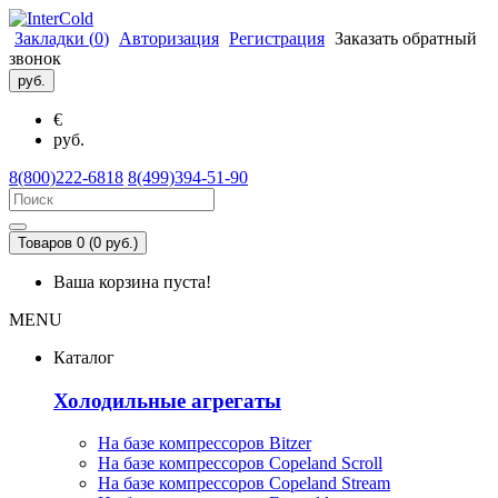
Закладки (
0
)
Авторизация
Регистрация
Заказать обратный
звонок
руб.
€
руб.
8(800)222-6818
8(499)394-51-90
Товаров 0 (0 руб.)
Ваша корзина пуста!
MENU
Каталог
Холодильные агрегаты
На базе компрессоров Bitzer
На базе компрессоров Copeland Scroll
На базе компрессоров Copeland Stream