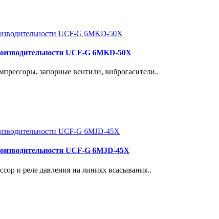
роизводительности UCF-G 6MKD-50X
прессоры, запорные вентили, виброгасители..
роизводительности UCF-G 6MJD-45X
сор и реле давления на линиях всасывания..