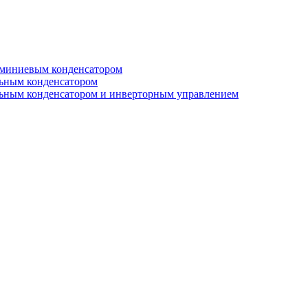
юминиевым конденсатором
льным конденсатором
льным конденсатором и инверторным управлением