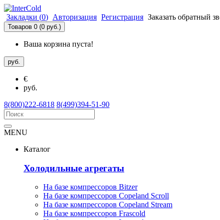
Закладки (
0
)
Авторизация
Регистрация
Заказать обратный з
Товаров 0 (0 руб.)
Ваша корзина пуста!
руб.
€
руб.
8(800)222-6818
8(499)394-51-90
MENU
Каталог
Холодильные агрегаты
На базе компрессоров Bitzer
На базе компрессоров Copeland Scroll
На базе компрессоров Copeland Stream
На базе компрессоров Frascold