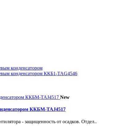
евым конденсатором
иевым конденсатором ККБ1-TAG4546
New
конденсатором ККБМ-TAJ4517
тилятора - защищенность от осадков. Отдел..