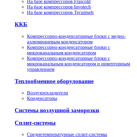
На базе компрессоров Frascold
На базе компрессоров Invotech
На базе компрессоров Tecumseh
ККБ
Компрессорно-конденсаторные блоки с медно-
аллюминиевым конденсатором
Компрессорно-конденсаторные блоки с
микроканальным конденсатором
Компрессорно-конденсаторные блоки с
микроканальным конденсатором и инверторным
управлением
Теплообменное оборудование
Воздухоохладители
Конденсаторы
Системы воздушной заморозки
Сплит-системы
Среднетемпературные сплит-системы