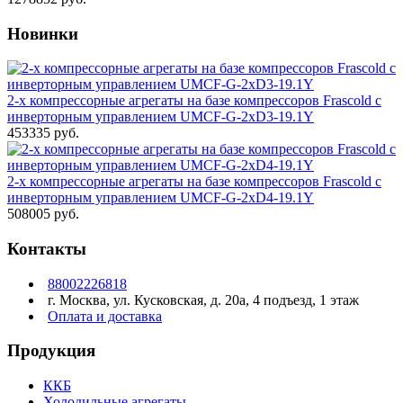
Новинки
2-х компрессорные агрегаты на базе компрессоров Frascold с
инверторным управлением UMCF-G-2xD3-19.1Y
453335 руб.
2-х компрессорные агрегаты на базе компрессоров Frascold с
инверторным управлением UMCF-G-2xD4-19.1Y
508005 руб.
Контакты
88002226818
г. Москва, ул. Кусковская, д. 20а, 4 подъезд, 1 этаж
Оплата и доставка
Продукция
ККБ
Холодильные агрегаты