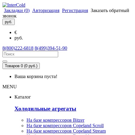
Закладки (
0
)
Авторизация
Регистрация
Заказать обратный
звонок
руб.
€
руб.
8(800)222-6818
8(499)394-51-90
Товаров 0 (0 руб.)
Ваша корзина пуста!
MENU
Каталог
Холодильные агрегаты
На базе компрессоров Bitzer
На базе компрессоров Copeland Scroll
На базе компрессоров Copeland Stream