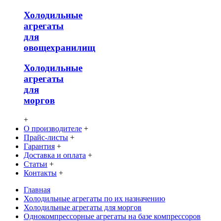
Холодильные
агрегаты
для
овощехранилищ
Холодильные
агрегаты
для
моргов
+
О производителе
+
Прайс-листы
+
Гарантия
+
Доставка и оплата
+
Статьи
+
Контакты
+
Главная
Холодильные агрегаты по их назначению
Холодильные агрегаты для моргов
Однокомпрессорные агрегаты на базе компрессоров