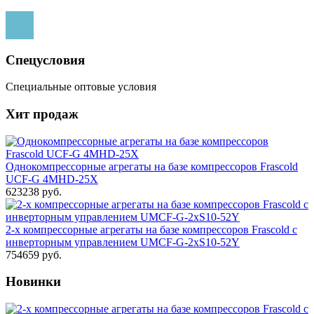
Спецусловия
Специальные оптовые условия
Хит продаж
Однокомпрессорные агрегаты на базе компрессоров Frascold
UCF-G 4MHD-25X
623238 руб.
2-х компрессорные агрегаты на базе компрессоров Frascold с
инверторным управлением UMCF-G-2xS10-52Y
754659 руб.
Новинки