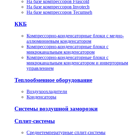
На базе компрессоров Frascold
На базе компрессоров Invotech
На базе компрессоров Tecumseh
ККБ
Компрессорно-конденсаторные блоки с медно-
аллюминиевым конденсатором
Компрессорно-конденсаторные блоки с
микроканальным конденсатором
Компрессорно-конденсаторные блоки с
микроканальным конденсатором и инверторным
управлением
Теплообменное оборудование
Воздухоохладители
Конденсаторы
Системы воздушной заморозки
Сплит-системы
Среднетемпературные сплит-системы