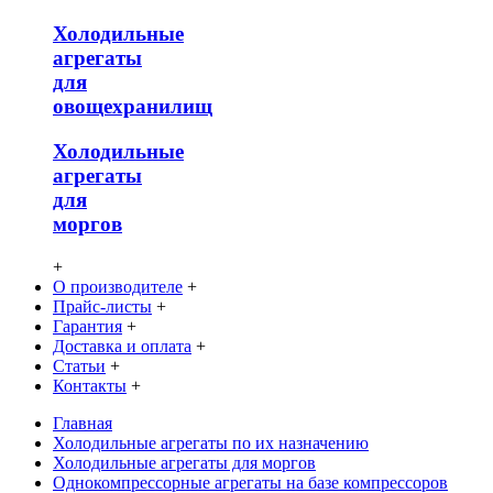
Холодильные
агрегаты
для
овощехранилищ
Холодильные
агрегаты
для
моргов
+
О производителе
+
Прайс-листы
+
Гарантия
+
Доставка и оплата
+
Статьи
+
Контакты
+
Главная
Холодильные агрегаты по их назначению
Холодильные агрегаты для моргов
Однокомпрессорные агрегаты на базе компрессоров