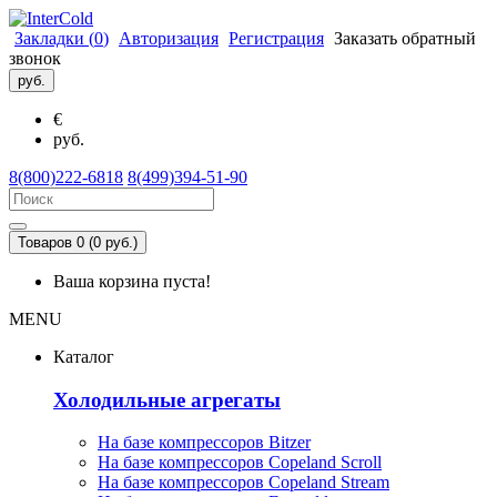
Закладки (
0
)
Авторизация
Регистрация
Заказать обратный
звонок
руб.
€
руб.
8(800)222-6818
8(499)394-51-90
Товаров 0 (0 руб.)
Ваша корзина пуста!
MENU
Каталог
Холодильные агрегаты
На базе компрессоров Bitzer
На базе компрессоров Copeland Scroll
На базе компрессоров Copeland Stream