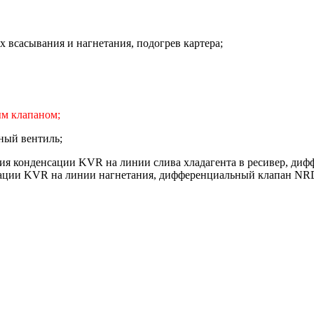
 всасывания и нагнетания, подогрев картера;
ым клапаном;
ный вентиль;
ия конденсации KVR на линии слива хладагента в ресивер, диф
нсации KVR на линии нагнетания, дифференциальный клапан NRD 