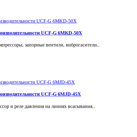
роизводительности UCF-G 6MKD-50X
прессоры, запорные вентили, виброгасители..
роизводительности UCF-G 6MJD-45X
сор и реле давления на линиях всасывания..