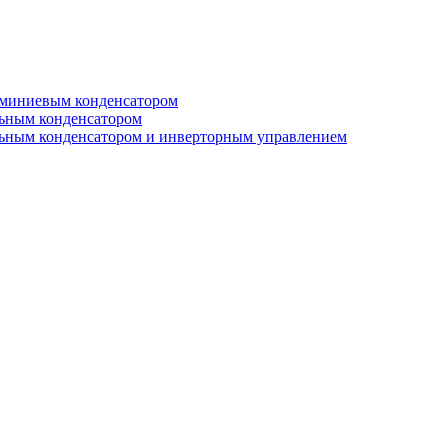
юминиевым конденсатором
льным конденсатором
льным конденсатором и инверторным управлением