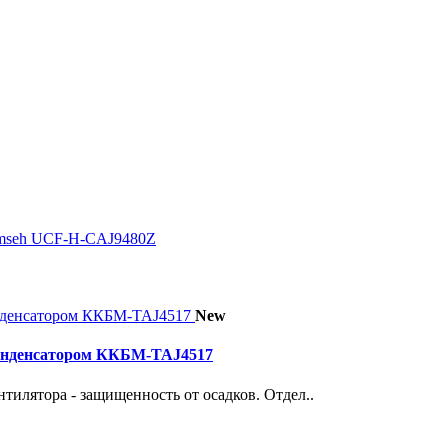
umseh UCF-H-CAJ9480Z
New
конденсатором ККБМ-TAJ4517
тилятора - защищенность от осадков. Отдел..