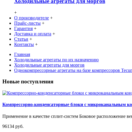
Холодильные агрегаты для моргов
+
О производителе
+
Прайс-листы
+
Гарантия
+
Доставка и оплата
+
Статьи
+
Контакты
+
Главная
Холодильные агрегаты по их назначению
Холодильные агрегаты для моргов
Однокомпрессорные агрегаты на базе компрессоров Tec
Новые поступления
Компрессорно-конденсаторные блоки с микроканальным 
Применение в качестве сплит-систем Боковое расположение вен
96134 руб.