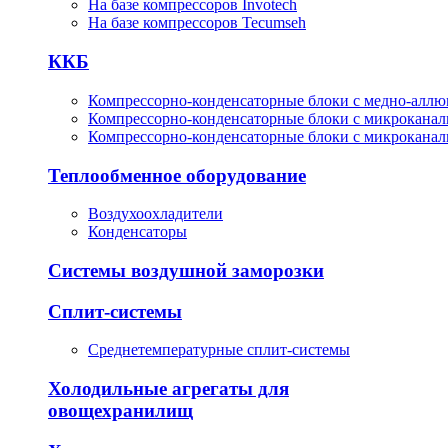
На базе компрессоров Invotech
На базе компрессоров Tecumseh
ККБ
Компрессорно-конденсаторные блоки с медно-алл
Компрессорно-конденсаторные блоки с микрокана
Компрессорно-конденсаторные блоки с микрокана
Теплообменное оборудование
Воздухоохладители
Конденсаторы
Системы воздушной заморозки
Сплит-системы
Среднетемпературные сплит-системы
Холодильные агрегаты для
овощехранилищ