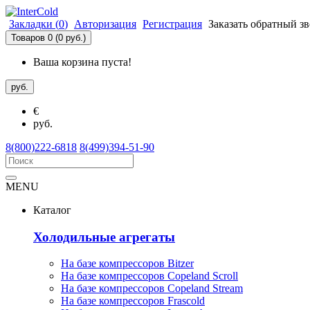
Закладки (
0
)
Авторизация
Регистрация
Заказать обратный з
Товаров 0 (0 руб.)
Ваша корзина пуста!
руб.
€
руб.
8(800)222-6818
8(499)394-51-90
MENU
Каталог
Холодильные агрегаты
На базе компрессоров Bitzer
На базе компрессоров Copeland Scroll
На базе компрессоров Copeland Stream
На базе компрессоров Frascold