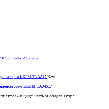
cumseh UCF-H-TAG2525Z
New
конденсатором ККБМ-TAJ4517
тилятора - защищенность от осадков. Отдел..