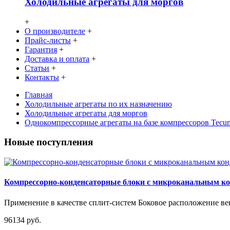
Холодильные агрегаты для моргов
+
О производителе
+
Прайс-листы
+
Гарантия
+
Доставка и оплата
+
Статьи
+
Контакты
+
Главная
Холодильные агрегаты по их назначению
Холодильные агрегаты для моргов
Однокомпрессорные агрегаты на базе компрессоров Te
Новые поступления
Компрессорно-конденсаторные блоки с микроканальным 
Применение в качестве сплит-систем Боковое расположение вен
96134 руб.