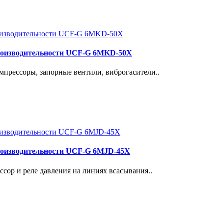
роизводительности UCF-G 6MKD-50X
прессоры, запорные вентили, виброгасители..
роизводительности UCF-G 6MJD-45X
сор и реле давления на линиях всасывания..