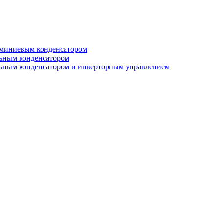
юминиевым конденсатором
льным конденсатором
льным конденсатором и инверторным управлением