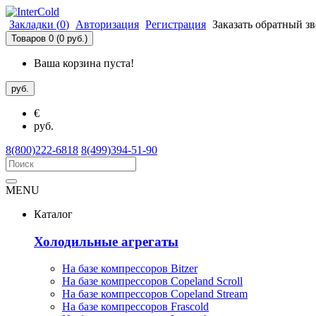
Закладки (
0
)
Авторизация
Регистрация
Заказать обратный з
Товаров 0 (0 руб.)
Ваша корзина пуста!
руб.
€
руб.
8(800)222-6818
8(499)394-51-90
MENU
Каталог
Холодильные агрегаты
На базе компрессоров Bitzer
На базе компрессоров Copeland Scroll
На базе компрессоров Copeland Stream
На базе компрессоров Frascold