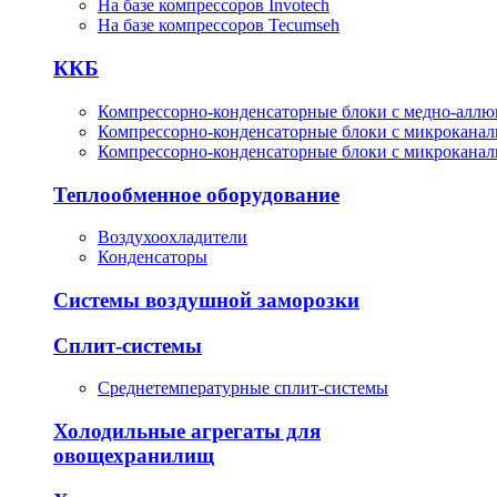
На базе компрессоров Invotech
На базе компрессоров Tecumseh
ККБ
Компрессорно-конденсаторные блоки с медно-алл
Компрессорно-конденсаторные блоки с микрокана
Компрессорно-конденсаторные блоки с микрокана
Теплообменное оборудование
Воздухоохладители
Конденсаторы
Системы воздушной заморозки
Сплит-системы
Среднетемпературные сплит-системы
Холодильные агрегаты для
овощехранилищ