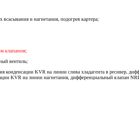
 всасывания и нагнетания, подогрев картера;
ым клапаном;
ный вентиль;
ия конденсации KVR на линии слива хладагента в ресивер, диф
нсации KVR на линии нагнетания, дифференциальный клапан NRD 