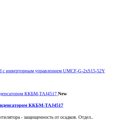
cold с инверторным управлением UMCF-G-2xS15-52Y
New
конденсатором ККБМ-TAJ4517
тилятора - защищенность от осадков. Отдел..