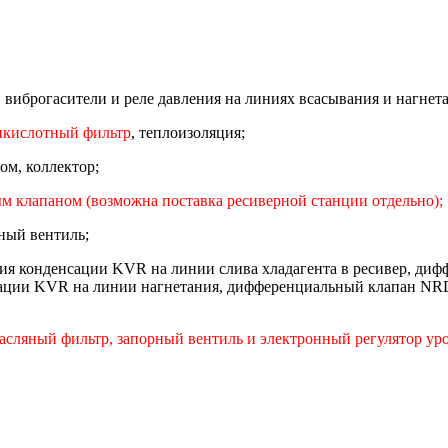
иброгасители и реле давления на линиях всасывания и нагнета
икислотный фильтр
, теплоизоляция;
ом, коллектор;
м клапаном (возможна поставка ресиверной станции отдельно);
ный вентиль;
ия конденсации KVR на линии слива хладагента в ресивер, диф
нсации KVR на линии нагнетания, дифференциальный клапан NRD 
масляный фильтр, запорный вентиль и электронный регулятор у