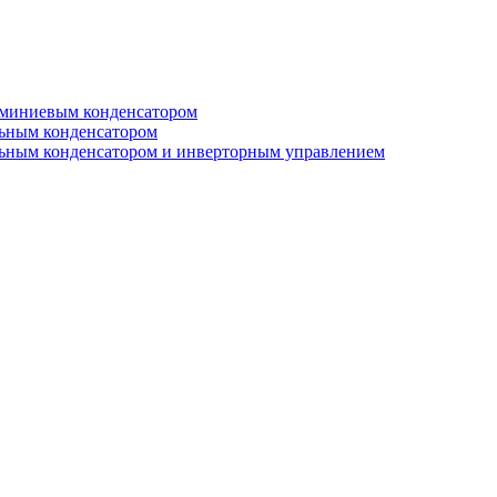
юминиевым конденсатором
льным конденсатором
льным конденсатором и инверторным управлением