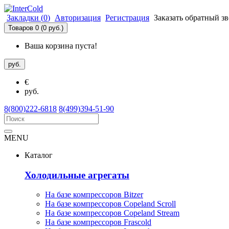
Закладки (
0
)
Авторизация
Регистрация
Заказать обратный з
Товаров 0 (0 руб.)
Ваша корзина пуста!
руб.
€
руб.
8(800)222-6818
8(499)394-51-90
MENU
Каталог
Холодильные агрегаты
На базе компрессоров Bitzer
На базе компрессоров Copeland Scroll
На базе компрессоров Copeland Stream
На базе компрессоров Frascold