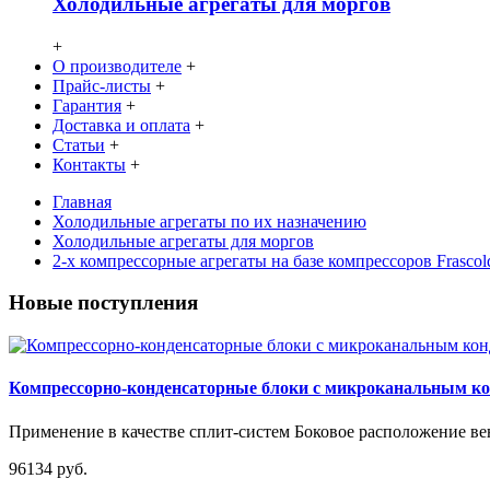
Холодильные агрегаты для моргов
+
О производителе
+
Прайс-листы
+
Гарантия
+
Доставка и оплата
+
Статьи
+
Контакты
+
Главная
Холодильные агрегаты по их назначению
Холодильные агрегаты для моргов
2-х компрессорные агрегаты на базе компрессоров Fras
Новые поступления
Компрессорно-конденсаторные блоки с микроканальным 
Применение в качестве сплит-систем Боковое расположение вен
96134 руб.