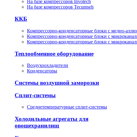
На базе компрессоров Invotech
На базе компрессоров Tecumseh
ККБ
Компрессорно-конденсаторные блоки с медно-алл
Компрессорно-конденсаторные блоки с микрокана
Компрессорно-конденсаторные блоки с микрокана
Теплообменное оборудование
Воздухоохладители
Конденсаторы
Системы воздушной заморозки
Сплит-системы
Среднетемпературные сплит-системы
Холодильные агрегаты для
овощехранилищ