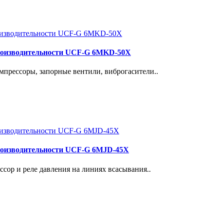
роизводительности UCF-G 6MKD-50X
прессоры, запорные вентили, виброгасители..
роизводительности UCF-G 6MJD-45X
сор и реле давления на линиях всасывания..