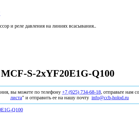
Y
сор и реле давления на линиях всасывания..
т MCF-S-2хYF20E1G-Q100
ния, вы можете по телефону
+7 (925) 734‑68‑18
, отправьте нам 
листа
" и отправить ее на нашу почту
info@ccb-holod.ru