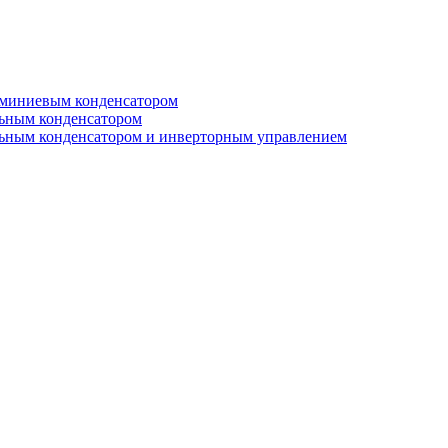
юминиевым конденсатором
льным конденсатором
льным конденсатором и инверторным управлением