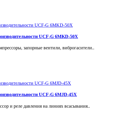
роизводительности UCF-G 6MKD-50X
прессоры, запорные вентили, виброгасители..
роизводительности UCF-G 6MJD-45X
сор и реле давления на линиях всасывания..