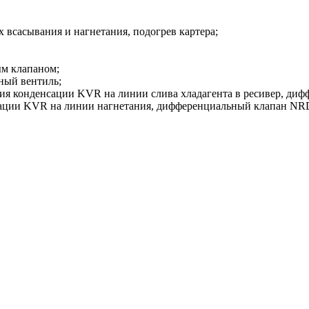
 всасывания и нагнетания, подогрев картера;
ым клапаном;
ный вентиль;
ия конденсации KVR на линии слива хладагента в ресивер, диф
нсации KVR на линии нагнетания, дифференциальный клапан NRD 