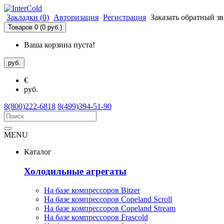
Закладки (
0
)
Авторизация
Регистрация
Заказать обратный з
Товаров 0 (0 руб.)
Ваша корзина пуста!
руб.
€
руб.
8(800)222-6818
8(499)394-51-90
MENU
Каталог
Холодильные агрегаты
На базе компрессоров Bitzer
На базе компрессоров Copeland Scroll
На базе компрессоров Copeland Stream
На базе компрессоров Frascold