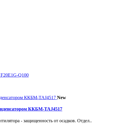
хYF20E1G-Q100
New
конденсатором ККБМ-TAJ4517
тилятора - защищенность от осадков. Отдел..