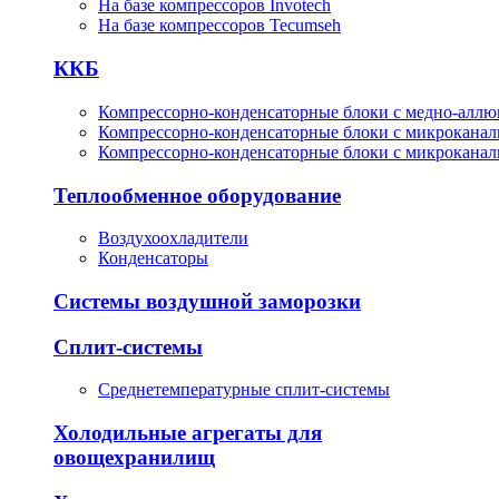
На базе компрессоров Invotech
На базе компрессоров Tecumseh
ККБ
Компрессорно-конденсаторные блоки с медно-алл
Компрессорно-конденсаторные блоки с микрокана
Компрессорно-конденсаторные блоки с микрокана
Теплообменное оборудование
Воздухоохладители
Конденсаторы
Системы воздушной заморозки
Сплит-системы
Среднетемпературные сплит-системы
Холодильные агрегаты для
овощехранилищ