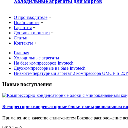
Холодильные агрегаты для моргов
+
О производителе
+
Прайс-листы
+
Гарантия
+
Доставка и оплата
+
Статьи
+
Контакты
+
Главная
Холодильные агрегаты
На базе компрессоров Invotech
Двухкомпрессорные на базе Invotech
Низкотемпературный агрегат 2 компрессора UMCF-S-2
Новые поступления
Компрессорно-конденсаторные блоки с микроканальным 
Применение в качестве сплит-систем Боковое расположение вен
96134 руб.