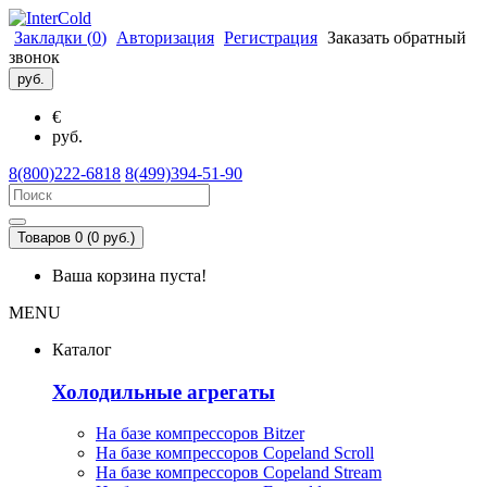
Закладки (
0
)
Авторизация
Регистрация
Заказать обратный
звонок
руб.
€
руб.
8(800)222-6818
8(499)394-51-90
Товаров 0 (0 руб.)
Ваша корзина пуста!
MENU
Каталог
Холодильные агрегаты
На базе компрессоров Bitzer
На базе компрессоров Copeland Scroll
На базе компрессоров Copeland Stream