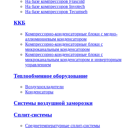
На базе компрессоров Frascold
На базе компрессоров Invotech
На базе компрессоров Tecumseh
ККБ
Компрессорно-конденсаторные блоки с медно-
аллюминиевым конденсатором
Компрессорно-конденсаторные блоки с
микроканальным конденсатором
Компрессорно-конденсаторные блоки с
микроканальным конденсатором и инверторным
управлением
Теплообменное оборудование
Воздухоохладители
Конденсаторы
Системы воздушной заморозки
Сплит-системы
Среднетемпературные сплит-системы