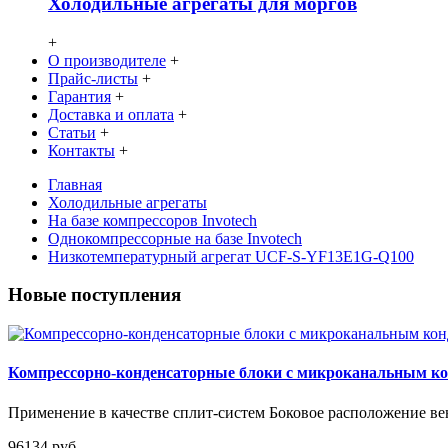
Холодильные агрегаты для моргов
+
О производителе
+
Прайс-листы
+
Гарантия
+
Доставка и оплата
+
Статьи
+
Контакты
+
Главная
Холодильные агрегаты
На базе компрессоров Invotech
Однокомпрессорные на базе Invotech
Низкотемпературный агрегат UCF-S-YF13E1G-Q100
Новые поступления
Компрессорно-конденсаторные блоки с микроканальным 
Применение в качестве сплит-систем Боковое расположение вен
96134 руб.