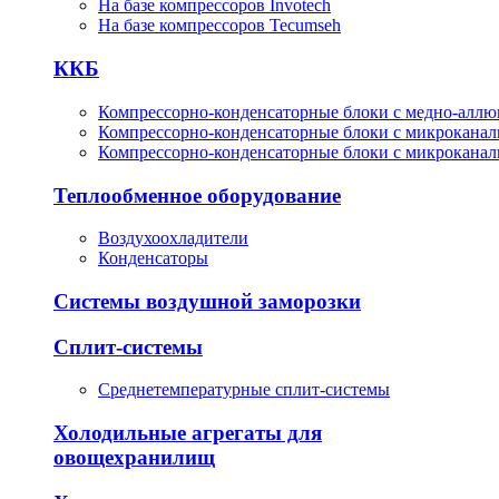
На базе компрессоров Invotech
На базе компрессоров Tecumseh
ККБ
Компрессорно-конденсаторные блоки с медно-алл
Компрессорно-конденсаторные блоки с микрокана
Компрессорно-конденсаторные блоки с микрокана
Теплообменное оборудование
Воздухоохладители
Конденсаторы
Системы воздушной заморозки
Сплит-системы
Среднетемпературные сплит-системы
Холодильные агрегаты для
овощехранилищ