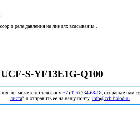
Y
сор и реле давления на линиях всасывания..
т UCF-S-YF13E1G-Q100
ния, вы можете по телефону
+7 (925) 734‑68‑18
, отправьте нам 
листа
" и отправить ее на нашу почту
info@ccb-holod.ru