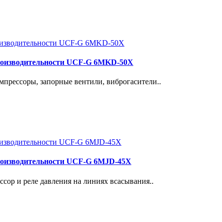
роизводительности UCF-G 6MKD-50X
прессоры, запорные вентили, виброгасители..
роизводительности UCF-G 6MJD-45X
сор и реле давления на линиях всасывания..