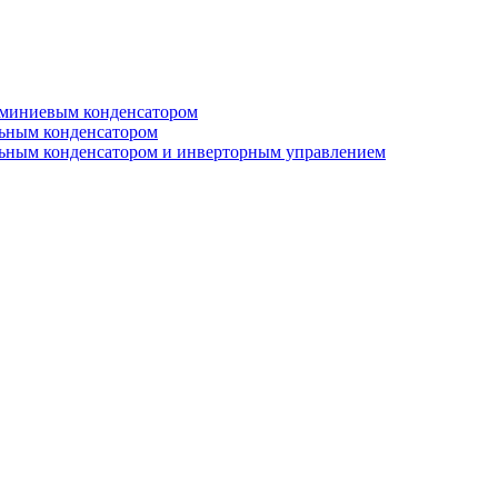
юминиевым конденсатором
льным конденсатором
льным конденсатором и инверторным управлением