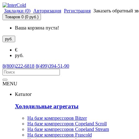
Закладки (
0
)
Авторизация
Регистрация
Заказать обратный з
Товаров 0 (0 руб.)
Ваша корзина пуста!
руб.
€
руб.
8(800)222-6818
8(499)394-51-90
MENU
Каталог
Холодильные агрегаты
На базе компрессоров Bitzer
На базе компрессоров Copeland Scroll
На базе компрессоров Copeland Stream
На базе компрессоров Frascold