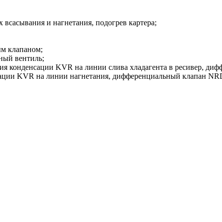
 всасывания и нагнетания, подогрев картера;
ым клапаном;
ный вентиль;
ия конденсации KVR на линии слива хладагента в ресивер, диф
нсации KVR на линии нагнетания, дифференциальный клапан NRD 