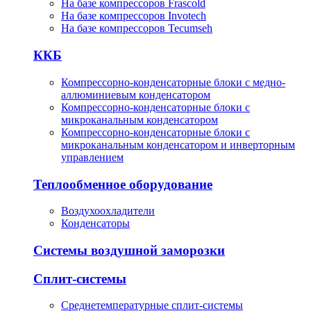
На базе компрессоров Frascold
На базе компрессоров Invotech
На базе компрессоров Tecumseh
ККБ
Компрессорно-конденсаторные блоки с медно-
аллюминиевым конденсатором
Компрессорно-конденсаторные блоки с
микроканальным конденсатором
Компрессорно-конденсаторные блоки с
микроканальным конденсатором и инверторным
управлением
Теплообменное оборудование
Воздухоохладители
Конденсаторы
Системы воздушной заморозки
Сплит-системы
Среднетемпературные сплит-системы