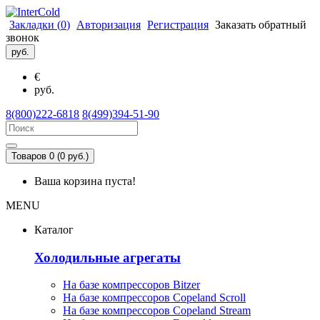
Закладки (
0
)
Авторизация
Регистрация
Заказать обратный
звонок
руб.
€
руб.
8(800)222-6818
8(499)394-51-90
Товаров 0 (0 руб.)
Ваша корзина пуста!
MENU
Каталог
Холодильные агрегаты
На базе компрессоров Bitzer
На базе компрессоров Copeland Scroll
На базе компрессоров Copeland Stream