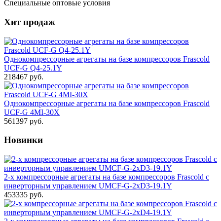
Специальные оптовые условия
Хит продаж
Однокомпрессорные агрегаты на базе компрессоров Frascold
UCF-G Q4-25.1Y
218467 руб.
Однокомпрессорные агрегаты на базе компрессоров Frascold
UCF-G 4MI-30X
561397 руб.
Новинки
2-х компрессорные агрегаты на базе компрессоров Frascold с
инверторным управлением UMCF-G-2xD3-19.1Y
453335 руб.