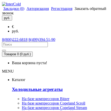
Закладки (
0
)
Авторизация
Регистрация
Заказать обратный
звонок
руб.
€
руб.
8(800)222-6818
8(499)394-51-90
Товаров 0 (0 руб.)
Ваша корзина пуста!
MENU
Каталог
Холодильные агрегаты
На базе компрессоров Bitzer
На базе компрессоров Copeland Scroll
На базе компрессоров Copeland Stream