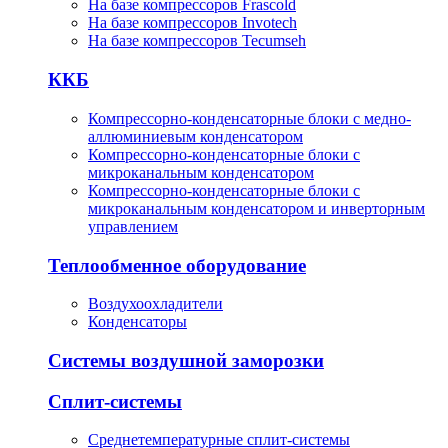
На базе компрессоров Frascold
На базе компрессоров Invotech
На базе компрессоров Tecumseh
ККБ
Компрессорно-конденсаторные блоки с медно-
аллюминиевым конденсатором
Компрессорно-конденсаторные блоки с
микроканальным конденсатором
Компрессорно-конденсаторные блоки с
микроканальным конденсатором и инверторным
управлением
Теплообменное оборудование
Воздухоохладители
Конденсаторы
Системы воздушной заморозки
Сплит-системы
Среднетемпературные сплит-системы