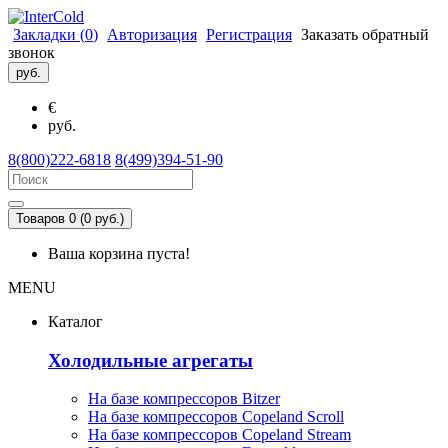
Закладки (
0
)
Авторизация
Регистрация
Заказать обратный
звонок
руб.
€
руб.
8(800)222-6818
8(499)394-51-90
Товаров 0 (0 руб.)
Ваша корзина пуста!
MENU
Каталог
Холодильные агрегаты
На базе компрессоров Bitzer
На базе компрессоров Copeland Scroll
На базе компрессоров Copeland Stream