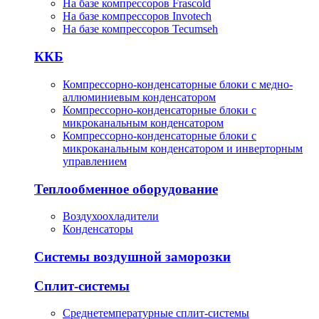
На базе компрессоров Frascold
На базе компрессоров Invotech
На базе компрессоров Tecumseh
ККБ
Компрессорно-конденсаторные блоки с медно-
аллюминиевым конденсатором
Компрессорно-конденсаторные блоки с
микроканальным конденсатором
Компрессорно-конденсаторные блоки с
микроканальным конденсатором и инверторным
управлением
Теплообменное оборудование
Воздухоохладители
Конденсаторы
Системы воздушной заморозки
Сплит-системы
Среднетемпературные сплит-системы