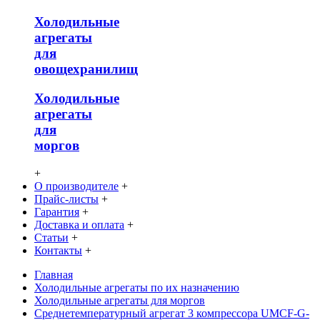
Холодильные
агрегаты
для
овощехранилищ
Холодильные
агрегаты
для
моргов
+
О производителе
+
Прайс-листы
+
Гарантия
+
Доставка и оплата
+
Статьи
+
Контакты
+
Главная
Холодильные агрегаты по их назначению
Холодильные агрегаты для моргов
Среднетемпературный агрегат 3 компрессора UMCF-G-