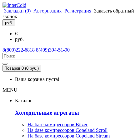
Закладки (
0
)
Авторизация
Регистрация
Заказать обратный
звонок
руб.
€
руб.
8(800)222-6818
8(499)394-51-90
Товаров 0 (0 руб.)
Ваша корзина пуста!
MENU
Каталог
Холодильные агрегаты
На базе компрессоров Bitzer
На базе компрессоров Copeland Scroll
На базе компрессоров Copeland Stream