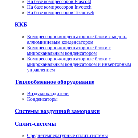
На базе компрессоров Frascold
На базе компрессоров Invotech
На базе компрессоров Tecumseh
ККБ
Компрессорно-конденсаторные блоки с медно-
аллюминиевым конденсатором
Компрессорно-конденсаторные блоки с
микроканальным конденсатором
Компрессорно-конденсаторные блоки с
микроканальным конденсатором и инверторным
управлением
Теплообменное оборудование
Воздухоохладители
Конденсаторы
Системы воздушной заморозки
Сплит-системы
Среднетемпературные сплит-системы