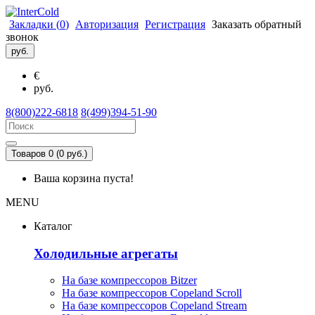
Закладки (
0
)
Авторизация
Регистрация
Заказать обратный
звонок
руб.
€
руб.
8(800)222-6818
8(499)394-51-90
Товаров 0 (0 руб.)
Ваша корзина пуста!
MENU
Каталог
Холодильные агрегаты
На базе компрессоров Bitzer
На базе компрессоров Copeland Scroll
На базе компрессоров Copeland Stream