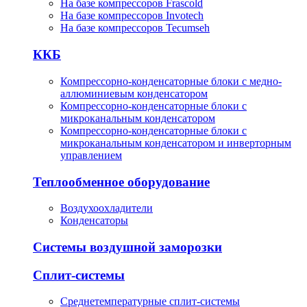
На базе компрессоров Frascold
На базе компрессоров Invotech
На базе компрессоров Tecumseh
ККБ
Компрессорно-конденсаторные блоки с медно-
аллюминиевым конденсатором
Компрессорно-конденсаторные блоки с
микроканальным конденсатором
Компрессорно-конденсаторные блоки с
микроканальным конденсатором и инверторным
управлением
Теплообменное оборудование
Воздухоохладители
Конденсаторы
Системы воздушной заморозки
Сплит-системы
Среднетемпературные сплит-системы