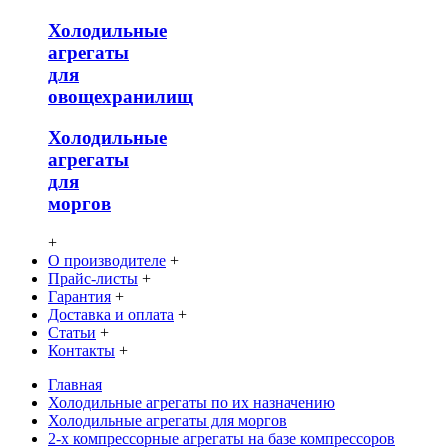
Холодильные
агрегаты
для
овощехранилищ
Холодильные
агрегаты
для
моргов
+
О производителе
+
Прайс-листы
+
Гарантия
+
Доставка и оплата
+
Статьи
+
Контакты
+
Главная
Холодильные агрегаты по их назначению
Холодильные агрегаты для моргов
2-х компрессорные агрегаты на базе компрессоров