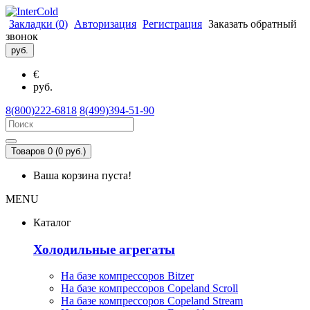
Закладки (
0
)
Авторизация
Регистрация
Заказать обратный
звонок
руб.
€
руб.
8(800)222-6818
8(499)394-51-90
Товаров 0 (0 руб.)
Ваша корзина пуста!
MENU
Каталог
Холодильные агрегаты
На базе компрессоров Bitzer
На базе компрессоров Copeland Scroll
На базе компрессоров Copeland Stream