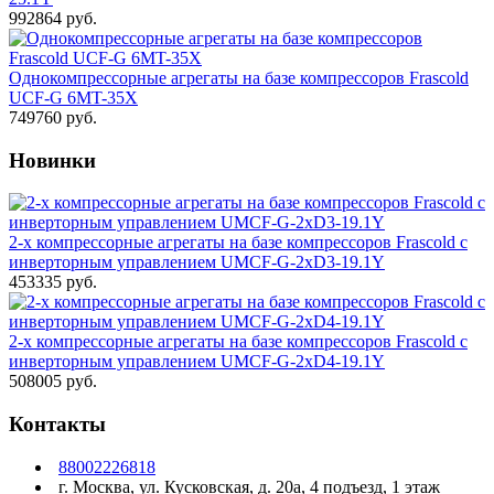
992864 руб.
Однокомпрессорные агрегаты на базе компрессоров Frascold
UCF-G 6MT-35X
749760 руб.
Новинки
2-х компрессорные агрегаты на базе компрессоров Frascold с
инверторным управлением UMCF-G-2xD3-19.1Y
453335 руб.
2-х компрессорные агрегаты на базе компрессоров Frascold с
инверторным управлением UMCF-G-2xD4-19.1Y
508005 руб.
Контакты
88002226818
г. Москва, ул. Кусковская, д. 20а, 4 подъезд, 1 этаж