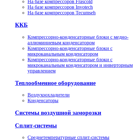
На базе компрессоров Frascold
На базе компрессоров Invotech
На базе компрессоров Tecumseh
ККБ
Компрессорно-конденсаторные блоки с медно-
аллюминиевым конденсатором
Компрессорно-конденсаторные блоки с
микроканальным конденсатором
Компрессорно-конденсаторные блоки с
микроканальным конденсатором и инверторным
управлением
Теплообменное оборудование
Воздухоохладители
Конденсаторы
Системы воздушной заморозки
Сплит-системы
Среднетемпературные сплит-системы