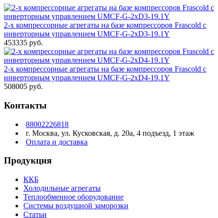
2-х компрессорные агрегаты на базе компрессоров Frascold с
инверторным управлением UMCF-G-2xD3-19.1Y
453335 руб.
2-х компрессорные агрегаты на базе компрессоров Frascold с
инверторным управлением UMCF-G-2xD4-19.1Y
508005 руб.
Контакты
88002226818
г. Москва, ул. Кусковская, д. 20а, 4 подъезд, 1 этаж
Оплата и доставка
Продукция
ККБ
Холодильные агрегаты
Теплообменное оборудование
Системы воздушной заморозки
Статьи