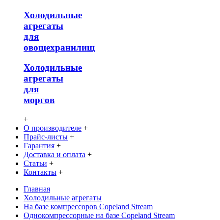
Холодильные
агрегаты
для
овощехранилищ
Холодильные
агрегаты
для
моргов
+
О производителе
+
Прайс-листы
+
Гарантия
+
Доставка и оплата
+
Статьи
+
Контакты
+
Главная
Холодильные агрегаты
На базе компрессоров Copeland Stream
Однокомпрессорные на базе Copeland Stream