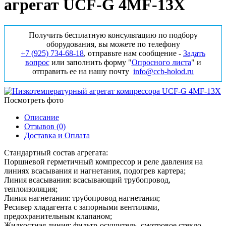
агрегат UCF-G 4МF-13X
Получить бесплатную консультацию по подбору
оборудования, вы можете по телефону
+7 (925) 734‑68‑18
, отправьте нам сообщение -
Задать
вопрос
или заполнить форму "
Опросного листа
" и
отправить ее на нашу почту
info@ccb-holod.ru
Посмотреть фото
Описание
Отзывов (0)
Доставка и Оплата
Стандартный состав агрегата:
Поршневой герметичный компрессор и реле давления на
линиях всасывания и нагнетания, подогрев картера;
Линия всасывания: всасывающий трубопровод,
теплоизоляция;
Линия нагнетания: трубопровод нагнетания;
Ресивер хладагента с запорными вентилями,
предохранительным клапаном;
Жидкостная линия: фильтр-осушитель, смотровое стекло,