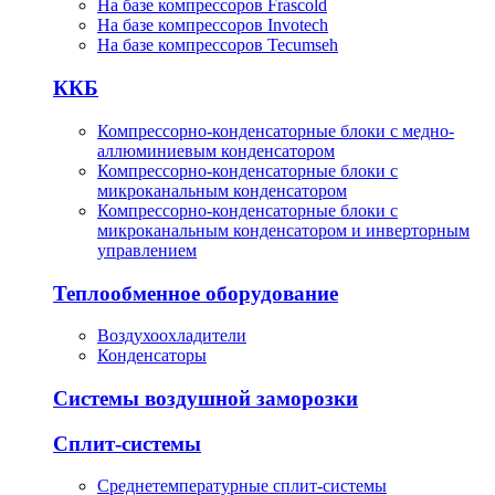
На базе компрессоров Frascold
На базе компрессоров Invotech
На базе компрессоров Tecumseh
ККБ
Компрессорно-конденсаторные блоки с медно-
аллюминиевым конденсатором
Компрессорно-конденсаторные блоки с
микроканальным конденсатором
Компрессорно-конденсаторные блоки с
микроканальным конденсатором и инверторным
управлением
Теплообменное оборудование
Воздухоохладители
Конденсаторы
Системы воздушной заморозки
Сплит-системы
Среднетемпературные сплит-системы