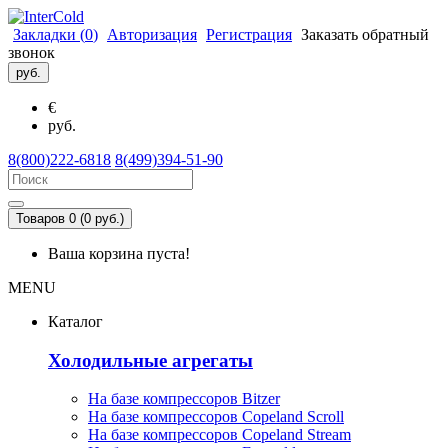
Закладки (
0
)
Авторизация
Регистрация
Заказать обратный
звонок
руб.
€
руб.
8(800)222-6818
8(499)394-51-90
Товаров 0 (0 руб.)
Ваша корзина пуста!
MENU
Каталог
Холодильные агрегаты
На базе компрессоров Bitzer
На базе компрессоров Copeland Scroll
На базе компрессоров Copeland Stream