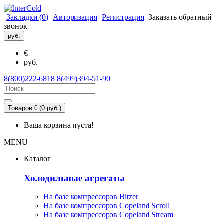
Закладки (
0
)
Авторизация
Регистрация
Заказать обратный
звонок
руб.
€
руб.
8(800)222-6818
8(499)394-51-90
Товаров 0 (0 руб.)
Ваша корзина пуста!
MENU
Каталог
Холодильные агрегаты
На базе компрессоров Bitzer
На базе компрессоров Copeland Scroll
На базе компрессоров Copeland Stream