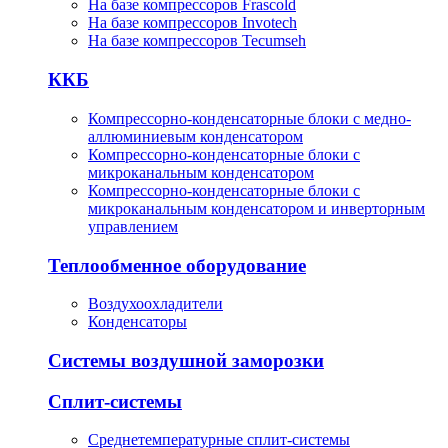
На базе компрессоров Frascold
На базе компрессоров Invotech
На базе компрессоров Tecumseh
ККБ
Компрессорно-конденсаторные блоки с медно-
аллюминиевым конденсатором
Компрессорно-конденсаторные блоки с
микроканальным конденсатором
Компрессорно-конденсаторные блоки с
микроканальным конденсатором и инверторным
управлением
Теплообменное оборудование
Воздухоохладители
Конденсаторы
Системы воздушной заморозки
Сплит-системы
Среднетемпературные сплит-системы