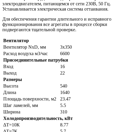
электродвигателем, питающемся от сети 230В, 50 Гц.
Устанавливается электрическая система оттаивания.
Для обеспечения гарантии длительного и исправного
функционирования все агрегаты в процессе сборки
подвергаются тщательной проверке.
Вентилятор
Вентилятор NxD, мм
3х350
Расход воздуха м3/час
6600
Присоединительные патрубки
Вход
16
Выход
22
Размеры
Высота
540
Длина
1640
Площадь поверхности, м2
23.47
Шаг ламелей, мм
5.5
Ширина
310
Холодопроизводительность, кВт
ΔТ=10К
8.77
ΔТ=7К
5.7